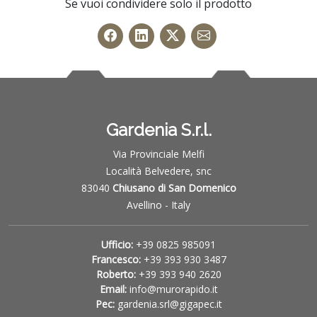
Se vuoi condividere solo il prodotto
Gardenia S.r.l.
Via Provinciale Melfi
Località Belvedere, snc
83040
Chiusano di San Domenico
Avellino - Italy
Ufficio:
+39 0825 985091
Francesco:
+39 393 930 3487
Roberto:
+39 393 940 2620
Email:
info@murorapido.it
Pec:
gardenia.srl@gigapec.it